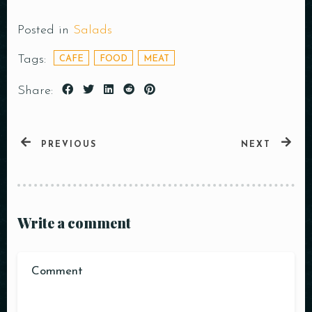
Posted in
Salads
Tijdstip
Tags:
CAFE
FOOD
MEAT
Share:
PREVIOUS
NEXT
RESERVEER UW TAFEL
Write a comment