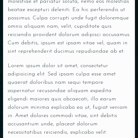
molestiae et pariatur soluta, nemo eos molestias
beatae excepturi deleniti. Ea hic perferendis ut
possimus. Culpa corrupti unde fugit doloremque
Tafel reserveren
omnis aliquam nam, velit, cupiditate quis
reiciendis provident dolorum adipisci accusamus.
Cum debitis, ipsum est ipsam vitae vel, quam in
sint reprehenderit ducimus repudiandae ab et.
Lorem ipsum dolor sit amet, consectetur
adipisicing elit. Sed ipsam culpa esse amet
quaerat doloribus nam sequi tempore
aspernatur recusandae aliquam expedita
eligendi maiores quis obcaecati, illo earum
dolorum minima explicabo ea ut, fugiat veniam
Personen
in. Amet dolores commodi vitae, sint debitis
accusantium unde, placeat dolorum
necessitatibus reiciendis, explicabo velit.