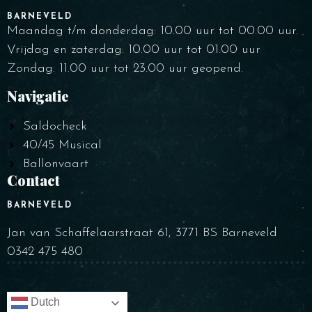
SALDOCHECK
BARNEVELD
Maandag t/m donderdag: 10.00 uur tot 00.00 uur.
Vrijdag en zaterdag: 10.00 uur tot 01.00 uur
Zondag: 11.00 uur tot 23.00 uur geopend.
Personen
Navigatie
Saldocheck
40/45 Musical
Ballonvaart
Tijdstip
Contact
BARNEVELD
Jan van Schaffelaarstraat 61, 3771 BS Barneveld
0342 475 480
Dutch