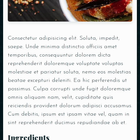
SALDOCHECK
Consectetur adipisicing elit. Soluta, impedit,
saepe. Unde minima distinctio officiis amet
temporibus, consequuntur dolorem dicta
reprehenderit doloremque voluptate voluptas
molestiae et pariatur soluta, nemo eos molestias
beatae excepturi deleniti. Ea hic perferendis ut
possimus. Culpa corrupti unde fugit doloremque
omnis aliquam nam, velit, cupiditate quis
reiciendis provident dolorum adipisci accusamus.
Cum debitis, ipsum est ipsam vitae vel, quam in
sint reprehenderit ducimus repudiandae ab et.
Ingredients