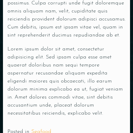
possimus. Culpa corrupti unde fugit doloremque
Tafel reserveren
omnis aliquam nam, velit, cupiditate quis
reiciendis provident dolorum adipisci accusamus.
Cum debitis, ipsum est ipsam vitae vel, quam in
sint reprehenderit ducimus repudiandae ab et.
Lorem ipsum dolor sit amet, consectetur
adipisicing elit. Sed ipsam culpa esse amet
quaerat doloribus nam sequi tempore
aspernatur recusandae aliquam expedita
eligendi maiores quis obcaecati, illo earum
dolorum minima explicabo ea ut, fugiat veniam
in. Amet dolores commodi vitae, sint debitis
Personen
accusantium unde, placeat dolorum
necessitatibus reiciendis, explicabo velit.
Posted in
Seafood